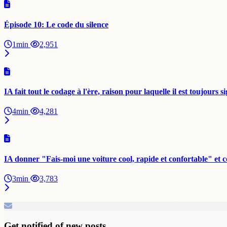
Épisode 10: Le code du silence
1min
2,951
IA fait tout le codage à l'ère, raison pour laquelle il est toujour
4min
4,281
IA donner "Fais-moi une voiture cool, rapide et confortable" et ce
3min
3,783
Get notified of new posts