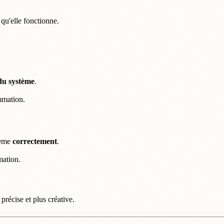
qu'elle fonctionne.
du système
.
ammation.
lème
correctement
.
mation.
précise et plus créative.