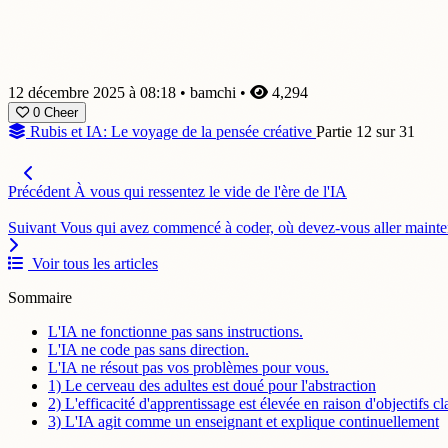
12 décembre 2025 à 08:18
•
bamchi
•
4,294
0
Cheer
Rubis et IA: Le voyage de la pensée créative
Partie 12 sur 31
Précédent
À vous qui ressentez le vide de l'ère de l'IA
Suivant
Vous qui avez commencé à coder, où devez-vous aller maintena
Voir tous les articles
Sommaire
L'IA ne fonctionne pas sans instructions.
L'IA ne code pas sans direction.
L'IA ne résout pas vos problèmes pour vous.
1) Le cerveau des adultes est doué pour l'abstraction
2) L'efficacité d'apprentissage est élevée en raison d'objectifs cl
3) L'IA agit comme un enseignant et explique continuellement