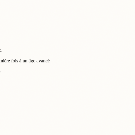
e.
mière fois à un âge avancé
.