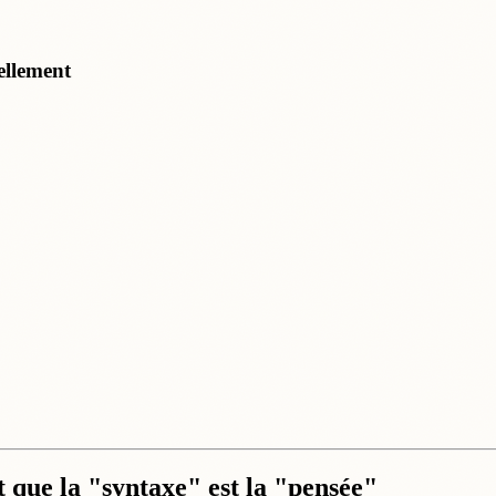
ellement
nt que la "syntaxe" est la "pensée"