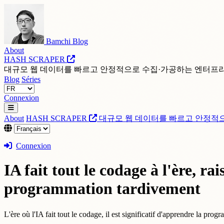
Bamchi Blog
About
HASH SCRAPER
대규모 웹 데이터를 빠르고 안정적으로 수집·가공하는 엔터프
Blog
Séries
Connexion
About
HASH SCRAPER
대규모 웹 데이터를 빠르고 안정적
Connexion
IA fait tout le codage à l'ère, ra
programmation tardivement
L'ère où l'IA fait tout le codage, il est significatif d'apprendre la pr