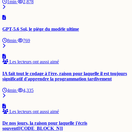
1min
2,878
GPT-5.6 Sol, le piège du modèle ultime
8min
769
Les lecteurs ont aussi aimé
IA fait tout le codage à l'ère, raison pour laquelle il est toujours
significatif d'apprendre la programmation tardivement
4min
4,335
Les lecteurs ont aussi aimé
De nos jours, la raison pour laquelle j'écris
souvent[[CODE_BLOCK_N]]