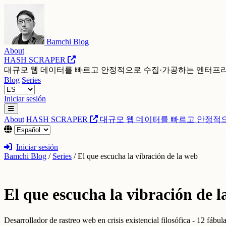
Bamchi Blog
About
HASH SCRAPER
대규모 웹 데이터를 빠르고 안정적으로 수집·가공하는 엔터프
Blog
Series
Iniciar sesión
About
HASH SCRAPER
대규모 웹 데이터를 빠르고 안정적
Iniciar sesión
Bamchi Blog
/
Series
/
El que escucha la vibración de la web
El que escucha la vibración de 
Desarrollador de rastreo web en crisis existencial filosófica - 12 fábu