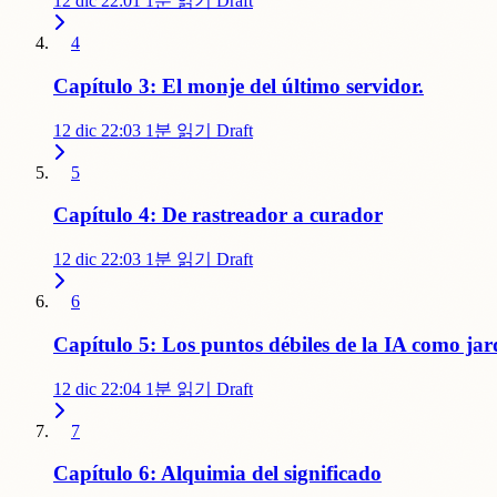
12 dic 22:01
1분 읽기
Draft
4
Capítulo 3: El monje del último servidor.
12 dic 22:03
1분 읽기
Draft
5
Capítulo 4: De rastreador a curador
12 dic 22:03
1분 읽기
Draft
6
Capítulo 5: Los puntos débiles de la IA como jar
12 dic 22:04
1분 읽기
Draft
7
Capítulo 6: Alquimia del significado