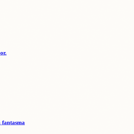
or.
n fantasma