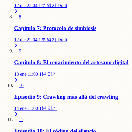
12 dic 22:04
1분 읽기
Draft
8
Capítulo 7: Protocolo de simbiosis
12 dic 22:04
1분 읽기
Draft
9
Capítulo 8: El renacimiento del artesano digital
13 ene 11:00
1분 읽기
10
Episodio 9: Crawling más allá del crawling
14 ene 11:00
1분 읽기
11
Episodio 10: El código del silencio