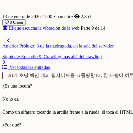
13 de enero de 2026 11:00
•
bamchi
•
2,853
0
Cheer
El que escucha la vibración de la web
Parte 9 de 14
Anterior
Prólogo: 3 de la madrugada, en la sala del servidor.
Siguiente
Episodio 9: Crawling más allá del crawling
Ver todas las entradas
AI가 초당 백만 개의 웹사이트를 크롤링할 때, 한 사람이 하
¿Es una locura?
No lo es.
Como un alfarero tocando la arcilla frente a la rueda, él toca el HTML
¿Por qué?