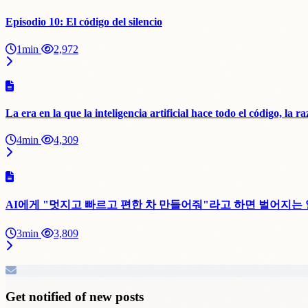
Episodio 10: El código del silencio
1min
2,972
La era en la que la inteligencia artificial hace todo el código, la
4min
4,309
AI에게 "멋지고 빠르고 편한 차 만들어줘"라고 하면 벌어지는 일 Lo que sucede
3min
3,809
Get notified of new posts