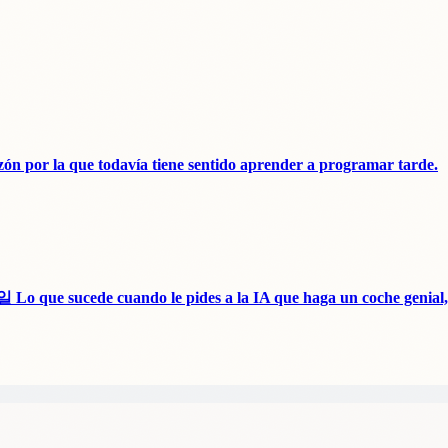
 razón por la que todavía tiene sentido aprender a programar tarde.
 cuando le pides a la IA que haga un coche genial, r