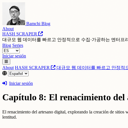
Bamchi Blog
About
HASH SCRAPER
대규모 웹 데이터를 빠르고 안정적으로 수집·가공하는 엔터프
Blog
Series
Iniciar sesión
About
HASH SCRAPER
대규모 웹 데이터를 빠르고 안정적
Iniciar sesión
Capítulo 8: El renacimiento del 
El renacimiento del artesano digital, explorando la creación de sitios w
lentitud.