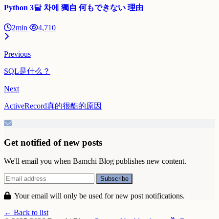
Python 3달 차에 獨自 何もできない 理由
2min
4,710
Previous
SQL是什么？
Next
ActiveRecord真的很酷的原因
Get notified of new posts
We'll email you when Bamchi Blog publishes new content.
Your email will only be used for new post notifications.
← Back to list