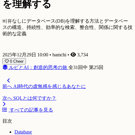
を理解する
비유なしにデータベース(DB)を理解する方法とデータベー
スの構造、持続性、効率的な検索、整合性、関係に関する技
術的な定義
2025年12月29日 10:00
•
bamchi
•
3,734
0
Cheer
ルビとAI：創造的思考の旅
全31回中 第25回
前へ
AI時代の虚無感を感じるあなたに
次へ
SQLとは何ですか？
すべての記事を見る
目次
Database