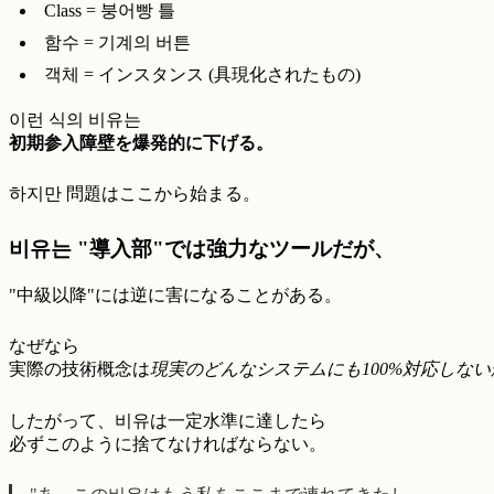
Class = 붕어빵 틀
함수 = 기계의 버튼
객체 = インスタンス (具現化されたもの)
이런 식의 비유는
初期参入障壁を爆発的に下げる。
하지만 問題はここから始まる。
비유는 "導入部"では強力なツールだが、
"中級以降"には逆に害になることがある。
なぜなら
実際の技術概念は
現実のどんなシステムにも100%対応しない
したがって、비유は一定水準に達したら
必ずこのように捨てなければならない。