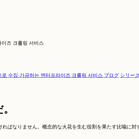
라이즈 크롤링 서비스
으로 수집·가공하는 엔터프라이즈 크롤링 서비스
ブログ
シリー
だ。
ければなりません。概念的な火花を生む役割を果たす比喩に対