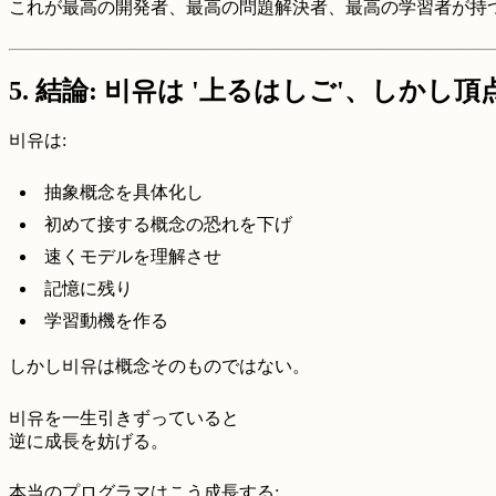
これが最高の開発者、最高の問題解決者、最高の学習者が持
5. 結論: 비유は '上るはしご'、し
비유は:
抽象概念を具体化し
初めて接する概念の恐れを下げ
速くモデルを理解させ
記憶に残り
学習動機を作る
しかし비유は概念そのものではない。
비유を一生引きずっていると
逆に成長を妨げる。
本当のプログラマはこう成長する: