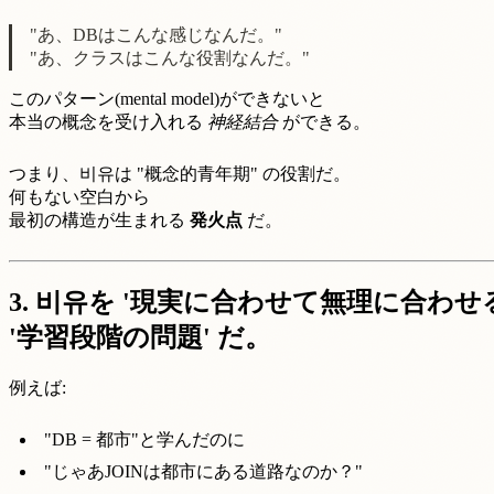
"あ、DBはこんな感じなんだ。"
"あ、クラスはこんな役割なんだ。"
このパターン(mental model)ができないと
本当の概念を受け入れる
神経結合
ができる。
つまり、비유は "概念的青年期" の役割だ。
何もない空白から
最初の構造が生まれる
発火点
だ。
3. 비유を '現実に合わせて無理に合
'学習段階の問題' だ。
例えば:
"DB = 都市"と学んだのに
"じゃあJOINは都市にある道路なのか？"