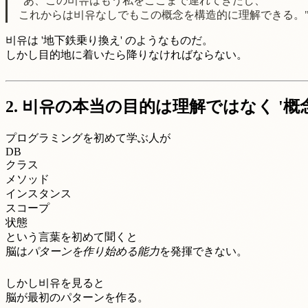
"あ、この비유はもう私をここまで連れてきたし、
これからは비유なしでもこの概念を構造的に理解できる。
비유は '地下鉄乗り換え' のようなものだ。
しかし目的地に着いたら降りなければならない。
2. 비유の本当の目的は理解ではなく '概
プログラミングを初めて学ぶ人が
DB
クラス
メソッド
インスタンス
スコープ
状態
という言葉を初めて聞くと
脳は
パターンを作り始める能力
を発揮できない。
しかし비유を見ると
脳が最初のパターンを作る。