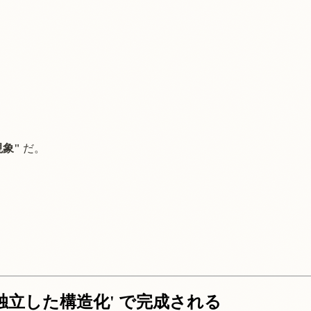
現象"
だ。
の独立した構造化' で完成される