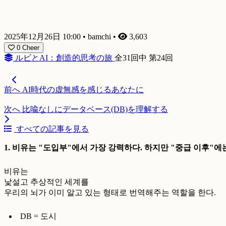
2025年12月26日 10:00
•
bamchi
•
3,603
0
Cheer
ルビとAI：創造的思考の旅
全31回中 第24回
前へ
AI時代の虚無感を感じるあなたに
次へ
比喩なしにデータベース(DB)を理解する
すべての記事を見る
1. 비유는 "도입부"에서 가장 강력하다. 하지만 "중급 이후"에
비유는
낯설고 추상적인 세계를
우리의 뇌가 이미 알고 있는 형태로 번역해주는 역할을 한다.
DB = 도시