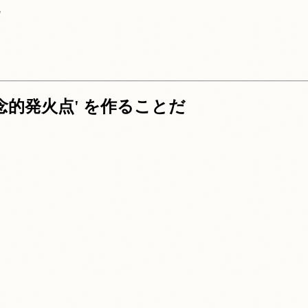
"
念的発火点' を作ることだ