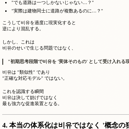
"でも道路は一つしかないじゃない…？"
"実際は建物同士に道路が複数あるのに…？"
こうして비유を過度に現実化すると
逆により混乱する。
しかし、これは
비유のせいで生じる問題ではなく、
"初期思考段階で비유を '実体そのもの' として受け入れる
비유は "類似性" であり
"正確な対応モデル" ではない。
これを認識する瞬間
비유は決して妨げではなく
最も強力な促進装置となる。
4. 本当の体系化は비유ではなく '概念