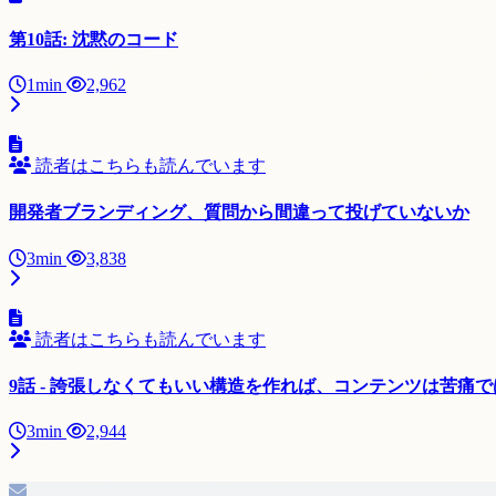
第10話: 沈黙のコード
1min
2,962
読者はこちらも読んでいます
開発者ブランディング、質問から間違って投げていないか
3min
3,838
読者はこちらも読んでいます
9話 - 誇張しなくてもいい構造を作れば、コンテンツは苦痛
3min
2,944