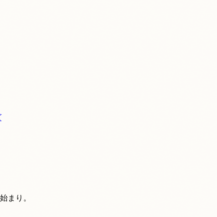
ズ
の始まり。