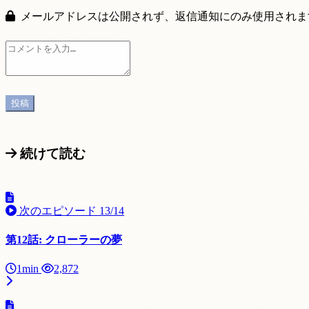
メールアドレスは公開されず、返信通知にのみ使用されま
続けて読む
次のエピソード
13/14
第12話: クローラーの夢
1min
2,872