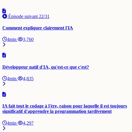
Épisode suivant
22/31
Comment expliquer clairement l'IA
4min
3,760
Développeur natif d'IA, qu'est-ce que c'est?
4min
4,835
IA fait tout le codage à l'ère, raison pour laquelle il est toujours
significatif d'apprendre la programmation tardivement
4min
4,297