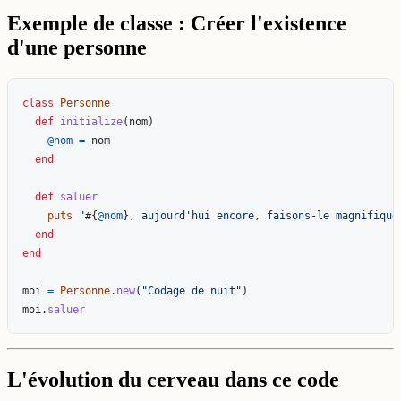
Exemple de classe : Créer l'existence
d'une personne
class
Personne
def
initialize
(
nom
)
@nom
=
nom
end
def
saluer
puts
"
#{
@nom
}
, aujourd'hui encore, faisons-le magnifique
end
end
moi
=
Personne
.
new
(
"Codage de nuit"
)
moi
.
saluer
L'évolution du cerveau dans ce code