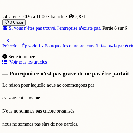
24 janvier 2026 à 11:00
•
bamchi
•
2,831
0
Cheer
Si vous n'êtes pas trouvé, l'entreprise n'existe pas.
Partie 6 sur 6
Précédent
Épisode 1 - Pourquoi les entrepreneurs finissent-ils par écri
Série terminée !
Voir tous les articles
— Pourquoi ce n'est pas grave de ne pas être parfait
La raison pour laquelle nous ne commençons pas
est souvent la même.
Nous ne sommes pas encore organisés,
nous ne sommes pas sûrs de nos paroles,