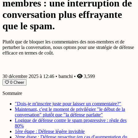
membres : une interruption de
conversation plus effrayante
que le spam.
Plutôt que de bloquer les commentaires des non-membres et de
perturber la conversation, nous optons pour une stratégie de défense
efficace en termes de coût.
30 décembre 2025 à 12:46
•
bamchi
•
3,599
0
Cheer
Sommaire
"Dois-je m'inscrire juste pour laisser un commentaire?"
Maintenant, c'est le moment de privilégier "le début de la
conversation" plutôt que "la défense parfaite"
Logique de défense contre le spam progressive : règle des
80%
1ère étape : Défense légère invisible
2ème étape : Défense proactive (en cas d'augmentation du