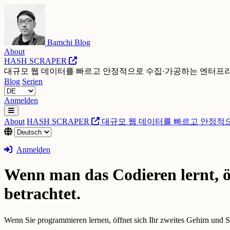
Bamchi Blog
About
HASH SCRAPER
대규모 웹 데이터를 빠르고 안정적으로 수집·가공하는 엔터프
Blog
Serien
Anmelden
About
HASH SCRAPER
대규모 웹 데이터를 빠르고 안정적
Anmelden
Wenn man das Codieren lernt, öf
betrachtet.
Wenn Sie programmieren lernen, öffnet sich Ihr zweites Gehirn und 