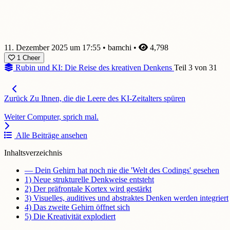
11. Dezember 2025 um 17:55
•
bamchi
•
4,798
1
Cheer
Rubin und KI: Die Reise des kreativen Denkens
Teil 3 von 31
Zurück
Zu Ihnen, die die Leere des KI-Zeitalters spüren
Weiter
Computer, sprich mal.
Alle Beiträge ansehen
Inhaltsverzeichnis
— Dein Gehirn hat noch nie die 'Welt des Codings' gesehen
1) Neue strukturelle Denkweise entsteht
2) Der präfrontale Kortex wird gestärkt
3) Visuelles, auditives und abstraktes Denken werden integriert
4) Das zweite Gehirn öffnet sich
5) Die Kreativität explodiert