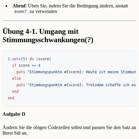
Abruf
: Üben Sie, indem Sie die Bedingung ändern, anstatt
zu verwenden
even?
Übung 4-1. Umgang mit
Stimmungsschwankungen(?)
1
.
upto
(
5
)
do
|
score
|
if
score
>=
4
puts
"Stimmungspunkte 
#{
score
}
: Heute ist meine Stimmung
else
puts
"Stimmungspunkte 
#{
score
}
: Trotzdem schaffe ich es 
end
end
Aufgabe D
Ändern Sie die obigen Codezeilen selbst und passen Sie den Satz an
Ihren Stil an.