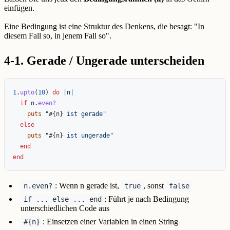
einfügen.
Eine Bedingung ist eine Struktur des Denkens, die besagt: "In
diesem Fall so, in jenem Fall so".
4-1. Gerade / Ungerade unterscheiden
1
.
upto
(
10
)
do
|
n
|
if
n
.
even?
puts
"
#{
n
}
 ist gerade"
else
puts
"
#{
n
}
 ist ungerade"
end
end
: Wenn n gerade ist,
, sonst
n.even?
true
false
: Führt je nach Bedingung
if ... else ... end
unterschiedlichen Code aus
: Einsetzen einer Variablen in einen String
#{n}