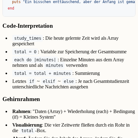
puts
"Ein bisschen enttäuschend, aber der Anfang ist gemac
end
Code-Interpretation
: Die heute gelernte Zeit wird als Array
study_times
gespeichert
: Variable zur Speicherung der Gesamtsumme
total = 0
: Einzelne Minuten aus dem Array
each do |minutes|
nehmen und als
verwenden
minutes
: Summierung
total = total + minutes
Letztes
~
~
: Je nach Gesamtstudienzeit
if
elsif
else
unterschiedliche Nachrichten ausgeben
Gehirnrahmen
Rahmen
: "Daten (Array) + Wiederholung (each) + Bedingung
(if) = Kleines System"
Visualisierung
: Die vier Zeitwerte fließen durch ein Rohr in
die
-Box.
total