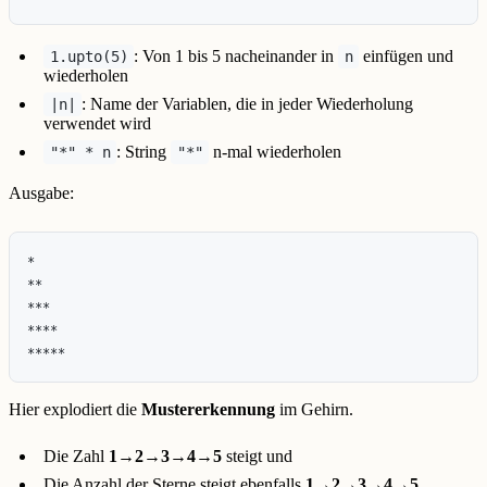
: Von 1 bis 5 nacheinander in
einfügen und
1.upto(5)
n
wiederholen
: Name der Variablen, die in jeder Wiederholung
|n|
verwendet wird
: String
n-mal wiederholen
"*" * n
"*"
Ausgabe:
*

**

***

****

Hier explodiert die
Mustererkennung
im Gehirn.
Die Zahl
1→2→3→4→5
steigt und
Die Anzahl der Sterne steigt ebenfalls
1→2→3→4→5