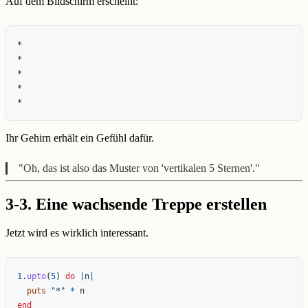
Auf dem Bildschirm erscheint:
*

*

*

*

Ihr Gehirn erhält ein Gefühl dafür.
"Oh, das ist also das Muster von 'vertikalen 5 Sternen'."
3-3. Eine wachsende Treppe erstellen
Jetzt wird es wirklich interessant.
1
.
upto
(
5
)
do
|
n
|
puts
"*"
*
n
end