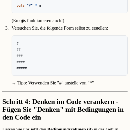
puts
"#"
*
n
(Emojis funktionieren auch!)
Versuchen Sie, die folgende Form selbst zu erstellen:
#

##

###

####

→ Tipp: Verwenden Sie "#" anstelle von "*"
Schritt 4: Denken im Code verankern -
Fügen Sie "Denken" mit Bedingungen in
den Code ein
Lassen Sie uns jetzt den
Bedingungsrahmen (if)
in das Gehirn