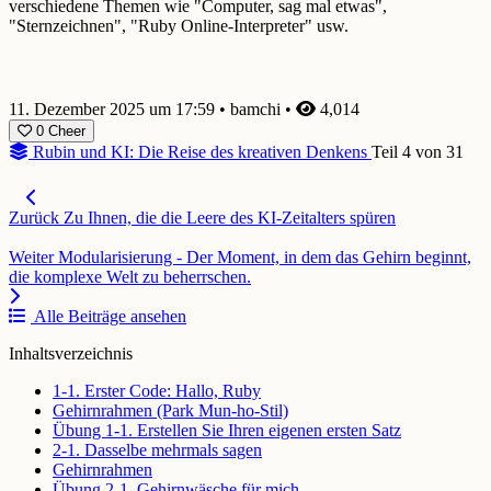
verschiedene Themen wie "Computer, sag mal etwas",
"Sternzeichnen", "Ruby Online-Interpreter" usw.
11. Dezember 2025 um 17:59
•
bamchi
•
4,014
0
Cheer
Rubin und KI: Die Reise des kreativen Denkens
Teil 4 von 31
Zurück
Zu Ihnen, die die Leere des KI-Zeitalters spüren
Weiter
Modularisierung - Der Moment, in dem das Gehirn beginnt,
die komplexe Welt zu beherrschen.
Alle Beiträge ansehen
Inhaltsverzeichnis
1-1. Erster Code: Hallo, Ruby
Gehirnrahmen (Park Mun-ho-Stil)
Übung 1-1. Erstellen Sie Ihren eigenen ersten Satz
2-1. Dasselbe mehrmals sagen
Gehirnrahmen
Übung 2-1. Gehirnwäsche für mich