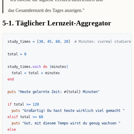
das Gesamtlernzeit des Tages anzeigen."
5-1. Täglicher Lernzeit-Aggregator
study_times
=
[
30
,
45
,
60
,
20
]
# Minuten: viermal studieren
total
=
0
study_times
.
each
do
|
minutes
|
total
=
total
+
minutes
end
puts
"Heute gelernte Zeit: 
#{
total
}
 Minuten"
if
total
>=
120
puts
"Großartig! Du hast heute wirklich viel gemacht "
elsif
total
>=
60
puts
"Gut, mit diesem Tempo wirst du genug wachsen "
else