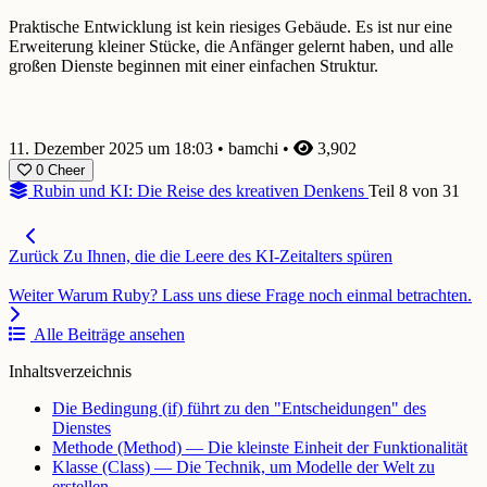
Praktische Entwicklung ist kein riesiges Gebäude. Es ist nur eine
Erweiterung kleiner Stücke, die Anfänger gelernt haben, und alle
großen Dienste beginnen mit einer einfachen Struktur.
11. Dezember 2025 um 18:03
•
bamchi
•
3,902
0
Cheer
Rubin und KI: Die Reise des kreativen Denkens
Teil 8 von 31
Zurück
Zu Ihnen, die die Leere des KI-Zeitalters spüren
Weiter
Warum Ruby? Lass uns diese Frage noch einmal betrachten.
Alle Beiträge ansehen
Inhaltsverzeichnis
Die Bedingung (if) führt zu den "Entscheidungen" des
Dienstes
Methode (Method) — Die kleinste Einheit der Funktionalität
Klasse (Class) — Die Technik, um Modelle der Welt zu
erstellen