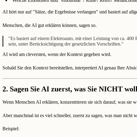
Welche Emotionen sind "emotional"? Ruhe? Retro? Melancholi
AI hört nur auf "Sätze, die Ergebnisse verlangen" und basiert auf al
Menschen, die AI gut erklären können, sagen so.
"Es basiert auf einem Elektroauto, mit einer Leistung von ca. 40
sein, unter Berücksichtigung der gesetzlichen Vorschriften."
AI wird am cleversten, wenn der Kontext gegeben wird.
Sobald Sie den Kontext bereitstellen, interpretiert AI genau Ihre Absic
2. Sagen Sie AI zuerst, was Sie NICHT woll
Wenn Menschen AI erklären, konzentrieren sie sich darauf, was sie w
Aber manchmal ist es viel schneller, zuerst zu sagen, was man nicht wi
Beispiel: