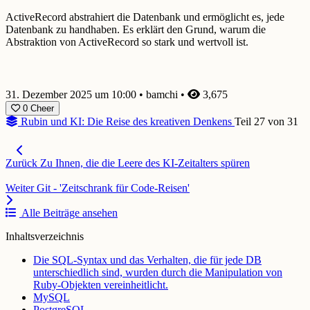
ActiveRecord abstrahiert die Datenbank und ermöglicht es, jede
Datenbank zu handhaben. Es erklärt den Grund, warum die
Abstraktion von ActiveRecord so stark und wertvoll ist.
31. Dezember 2025 um 10:00
•
bamchi
•
3,675
0
Cheer
Rubin und KI: Die Reise des kreativen Denkens
Teil 27 von 31
Zurück
Zu Ihnen, die die Leere des KI-Zeitalters spüren
Weiter
Git - 'Zeitschrank für Code-Reisen'
Alle Beiträge ansehen
Inhaltsverzeichnis
Die SQL-Syntax und das Verhalten, die für jede DB
unterschiedlich sind, wurden durch die Manipulation von
Ruby-Objekten vereinheitlicht.
MySQL
PostgreSQL