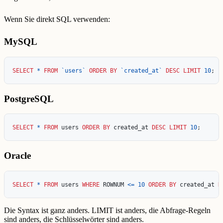
Wenn Sie direkt SQL verwenden:
MySQL
SELECT
*
FROM
`users`
ORDER
BY
`created_at`
DESC
LIMIT
10
;
PostgreSQL
SELECT
*
FROM
users
ORDER
BY
created_at
DESC
LIMIT
10
;
Oracle
SELECT
*
FROM
users
WHERE
ROWNUM
<=
10
ORDER
BY
created_at
D
Die Syntax ist ganz anders. LIMIT ist anders, die Abfrage-Regeln
sind anders, die Schlüsselwörter sind anders.