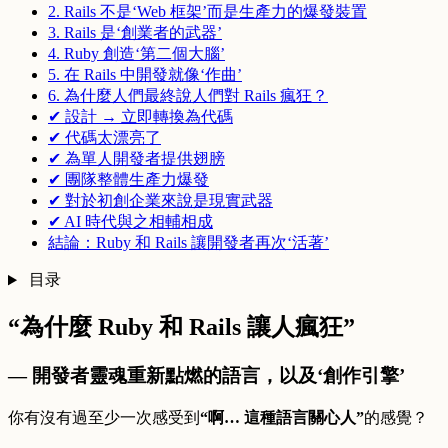
2. Rails 不是‘Web 框架’而是生產力的爆發裝置
3. Rails 是‘創業者的武器’
4. Ruby 創造‘第二個大腦’
5. 在 Rails 中開發就像‘作曲’
6. 為什麼人們最終說人們對 Rails 瘋狂？
✔ 設計 → 立即轉換為代碼
✔ 代碼太漂亮了
✔ 為單人開發者提供翅膀
✔ 團隊整體生產力爆發
✔ 對於初創企業來說是現實武器
✔ AI 時代與之相輔相成
結論：Ruby 和 Rails 讓開發者再次‘活著’
目录
“為什麼 Ruby 和 Rails 讓人瘋狂”
— 開發者靈魂重新點燃的語言，以及‘創作引擎’
你有沒有過至少一次感受到
“啊… 這種語言關心人”
的感覺？