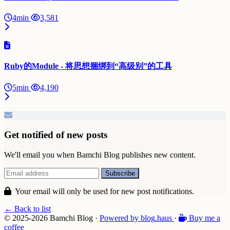
4min
3,581
Ruby的Module - 将思想捆绑到“高级别”的工具
5min
4,190
Get notified of new posts
We'll email you when Bamchi Blog publishes new content.
Your email will only be used for new post notifications.
← Back to list
© 2025-2026 Bamchi Blog
·
Powered by
blog
.haus
·
Buy me a
coffee