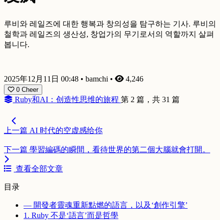
루비와 레일즈에 대한 행복과 창의성을 탐구하는 기사. 루비의
철학과 레일즈의 생산성, 창업가의 무기로서의 역할까지 살펴
봅니다.
2025年12月11日 00:48
•
bamchi
•
4,246
0
Cheer
Ruby和AI：创造性思维的旅程
第 2 篇，共 31 篇
上一篇
AI 时代的空虚感给你
下一篇
學習編碼的瞬間，看待世界的第二個大腦就會打開。
查看全部文章
目录
— 開發者靈魂重新點燃的語言，以及‘創作引擎’
1. Ruby 不是‘語言’而是哲學