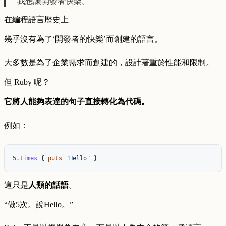
“我想讓開發者快樂。”
在編程語言歷史上
幾乎沒有為了‘開發者的快樂’而創建的語言。
大多數是為了企業需求而創建的，設計著重於性能和限制。
但 Ruby 呢？
它將人能夠表達的句子直接轉化為代碼。
例如：
5
.
times
{
puts
"Hello"
}
這只是
人類的話語
。
“做5次。說Hello。”