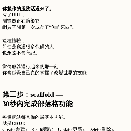
你製作的服務活過來了。
有了URL，
瀏覽器正在渲染它，
網頁空間第一次成為了“你的東西”。
這種體驗，
即使是寫過很多代碼的人，
也永遠不會忘記。
當伺服器運行起來的那一刻，
你會感覺自己真的掌握了改變世界的技能。
第三步：scaffold —
30秒內完成部落格功能
每個網站都具備的最基本功能。
就是
CRUD
—
Create(創建)、Read(讀取)、Update(更新)、Delete(刪除)。