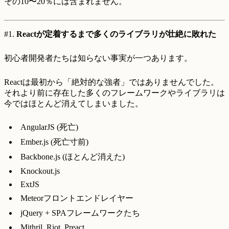
その10〜20％には含まれません。
#1.
Reactが定着するまで多くのライブラリが壮絶に敗れた
初心者開発者たちは知らない事実が一つあります。
Reactは最初から「絶対的な強者」ではありませんでした。
それより前に存在した多くのフレームワークやライブラリは
今ではほとんど消えてしまいました。
AngularJS (死亡)
Ember.js (死亡寸前)
Backbone.js (ほとんど消えた)
Knockout.js
ExtJS
Meteorフロントエンドレイヤー
jQuery + SPAフレームワークたち
Mithril, Riot, Preact…