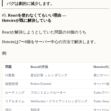
バグは劇的に減少します。
#5.
Reactを使わなくてもいい理由 —
Hotwireが既に解決している
Reactが解決しようとしていた問題の10個のうち
Hotwireは7〜8個をサーバー中心の方法で解決します。
例:
問題
Reactの方法
Hotwireの
UI更新
差分計算 → レンダリング
単にサーバ
Redux/Zustand
状態管理
サーバー状態 
ルーティング
フロントエンドルーター
Turboで
リアルタイム
WebSocket + クライアントレンダリング
Turbo St
SEO
別設定
サーバーレン