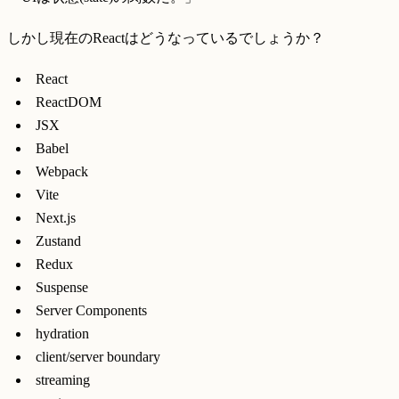
しかし現在のReactはどうなっているでしょうか？
React
ReactDOM
JSX
Babel
Webpack
Vite
Next.js
Zustand
Redux
Suspense
Server Components
hydration
client/server boundary
streaming