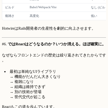
Babel/Webpack/Vite
ビルド
なし (ビルド
複雑さ
高度化
低い
HotwireはRails開発者の生産性を劇的に向上させます。
#6.
ではReactはどうなるのか？いつか消える。ほぼ確実に。
なぜならフロントエンドの歴史は繰り返されてきたからです
。
最初は単純なUIライブラリ
→ 機能がだんだん大きくなり
→ 複雑になり
→ 組織は維持できず
→ 別の技術が登場
→ 世代交代が起こる
Reactもこの道を歩んでいます。