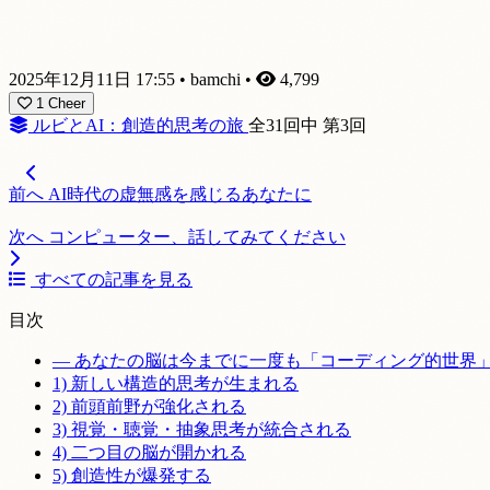
2025年12月11日 17:55
•
bamchi
•
4,799
1
Cheer
ルビとAI：創造的思考の旅
全31回中 第3回
前へ
AI時代の虚無感を感じるあなたに
次へ
コンピューター、話してみてください
すべての記事を見る
目次
— あなたの脳は今までに一度も「コーディング的世界
1) 新しい構造的思考が生まれる
2) 前頭前野が強化される
3) 視覚・聴覚・抽象思考が統合される
4) 二つ目の脳が開かれる
5) 創造性が爆発する