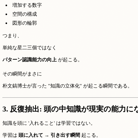
増加する数字
空間の構成
図形の輪郭
つまり、
単純な星二三個ではなく
パターン認識能力の向上
が起こる。
その瞬間がまさに
朴文鎬博士が言った "知識の立体化" が起こる瞬間である。
3.
反復抽出: 頭の中知識が現実の能力に
知識を頭に '入れること' は学習ではない。
学習は
頭に入れて → 引き出す瞬間
起こる。