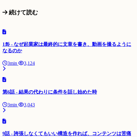
続けて読む
1화 - なぜ起業家は最終的に文章を書き、動画を撮るように
なるのか
3min
3,124
第6話 - 結果の代わりに条件を話し始めた時
3min
3,043
9話 - 誇張しなくてもいい構造を作れば、コンテンツは苦痛