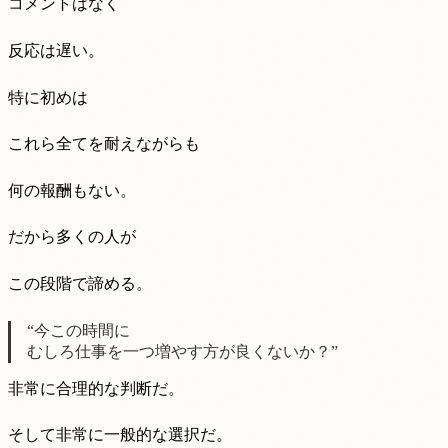
コメントはなく
反応は遅い。
特に初めは
これら全てを耐えながらも
何の報酬もない。
だから多くの人が
この段階で諦める。
“今この時間に
むしろ仕事を一つ増やす方が良くないか？”
非常に合理的な判断だ。
そして非常に一般的な選択だ。