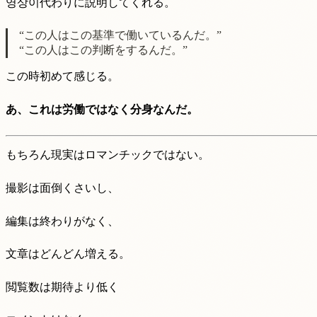
영상이代わりに説明してくれる。
“この人はこの基準で働いているんだ。”
“この人はこの判断をするんだ。”
この時初めて感じる。
あ、これは労働ではなく分身なんだ。
もちろん現実はロマンチックではない。
撮影は面倒くさいし、
編集は終わりがなく、
文章はどんどん増える。
閲覧数は期待より低く