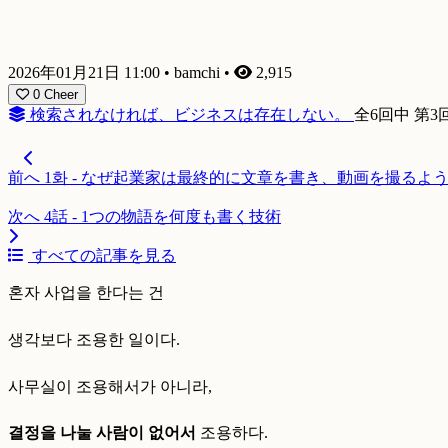
2026年01月21日 11:00
•
bamchi
•
2,915
0
Cheer
検索されなければ、ビジネスは存在しない。
全6回中 第3
前へ
1화 - なぜ起業家は最終的に文章を書き、動画を撮るよ
次へ
4話 - 1つの物語を何度も書く技術
すべての記事を見る
혼자 사업을 한다는 건
생각보다 조용한 일이다.
사무실이 조용해서가 아니라,
결정을 나눌 사람이 없어서
조용하다.