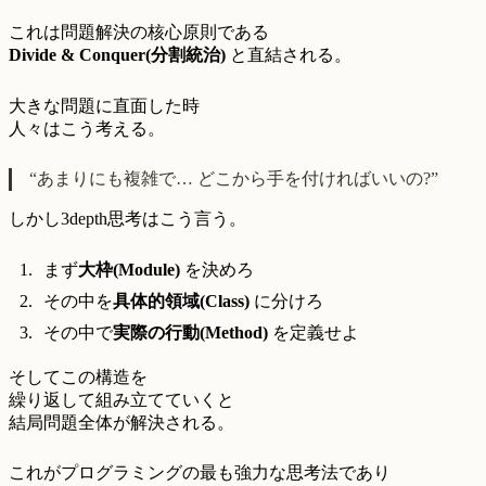
これは問題解決の核心原則である
Divide & Conquer(分割統治)
と直結される。
大きな問題に直面した時
人々はこう考える。
“あまりにも複雑で… どこから手を付ければいいの?”
しかし3depth思考はこう言う。
まず
大枠(Module)
を決めろ
その中を
具体的領域(Class)
に分けろ
その中で
実際の行動(Method)
を定義せよ
そしてこの構造を
繰り返して組み立てていくと
結局問題全体が解決される。
これがプログラミングの最も強力な思考法であり