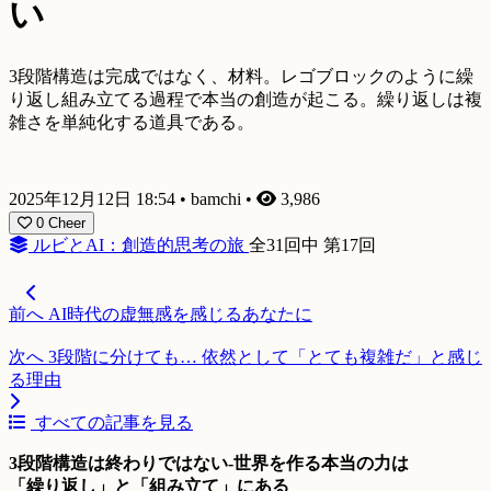
い
3段階構造は完成ではなく、材料。レゴブロックのように繰
り返し組み立てる過程で本当の創造が起こる。繰り返しは複
雑さを単純化する道具である。
2025年12月12日 18:54
•
bamchi
•
3,986
0
Cheer
ルビとAI：創造的思考の旅
全31回中 第17回
前へ
AI時代の虚無感を感じるあなたに
次へ
3段階に分けても… 依然として「とても複雑だ」と感じ
る理由
すべての記事を見る
3段階構造は終わりではない-世界を作る本当の力は
「繰り返し」と「組み立て」にある