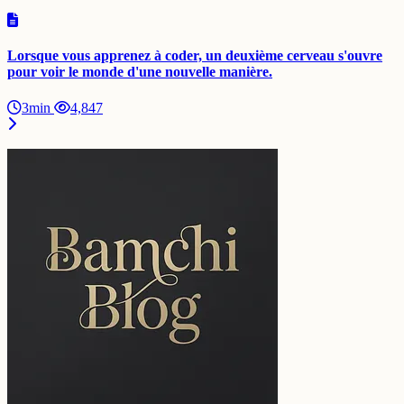
Lorsque vous apprenez à coder, un deuxième cerveau s'ouvre
pour voir le monde d'une nouvelle manière.
3min
4,847