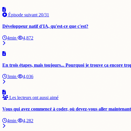
Épisode suivant
20/31
Développeur natif d'IA, qu'est-ce que c'est?
4min
4,872
En trois étapes, mais toujours... Pourquoi je trouve ça encore tr
3min
4,036
Les lecteurs ont aussi aimé
Vous qui avez commencé à coder, où devez-vous aller maintenant -
4min
4,282