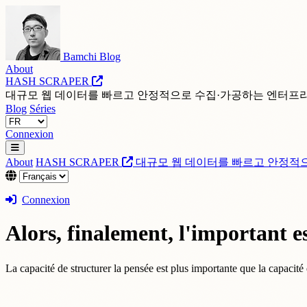
Bamchi Blog
About
HASH SCRAPER
대규모 웹 데이터를 빠르고 안정적으로 수집·가공하는 엔터프
Blog
Séries
Connexion
About
HASH SCRAPER
대규모 웹 데이터를 빠르고 안정적
Connexion
Alors, finalement, l'important es
La capacité de structurer la pensée est plus importante que la capacité