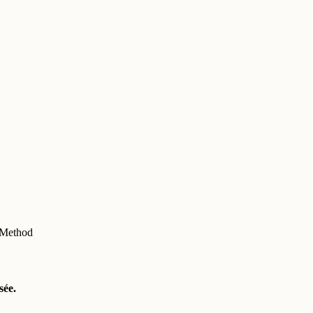
s-Method
sée.