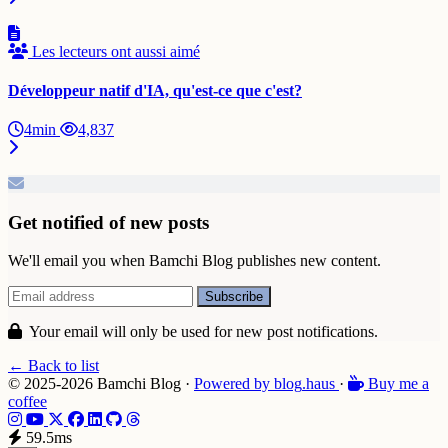
Les lecteurs ont aussi aimé
Développeur natif d'IA, qu'est-ce que c'est?
4min
4,837
Get notified of new posts
We'll email you when Bamchi Blog publishes new content.
Your email will only be used for new post notifications.
← Back to list
© 2025-2026 Bamchi Blog
·
Powered by
blog
.haus
·
Buy me a
coffee
59.5ms