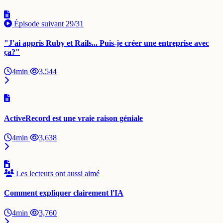
Épisode suivant
29/31
"J'ai appris Ruby et Rails... Puis-je créer une entreprise avec
ça?"
4min
3,544
ActiveRecord est une vraie raison géniale
4min
3,638
Les lecteurs ont aussi aimé
Comment expliquer clairement l'IA
4min
3,760