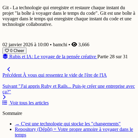
Git - La technologie qui enregistre et restaure chaque instant du
projet "la boîte à voyager dans le temps du code". Git est une boîte à
voyager dans le temps qui enregistre chaque instant du code et une
technologie collaborative.
02 janvier 2026 à 10:00
•
bamchi
•
3,666
0
Cheer
Rubis et IA: Le voyage de la pensée créative
Partie 28 sur 31
Précédent
À vous qui ressentez le vide de l'ère de l'IA
Suivant
"J'ai appris Ruby et Rails... Puis-je créer une entreprise avec
ça?"
Voir tous les articles
Sommaire
→ C'est une technologie qui stocke les "changements"
Repository (Dépôt) = Votre propre armoire à voyager dans le
temps