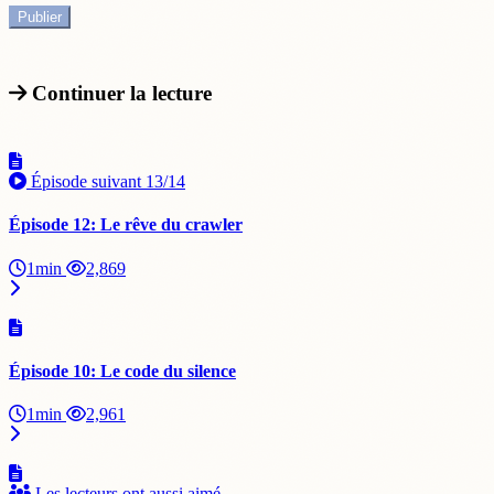
Continuer la lecture
Épisode suivant
13/14
Épisode 12: Le rêve du crawler
1min
2,869
Épisode 10: Le code du silence
1min
2,961
Les lecteurs ont aussi aimé