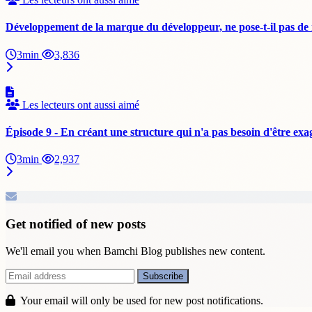
Développement de la marque du développeur, ne pose-t-il pas de 
3min
3,836
Les lecteurs ont aussi aimé
Épisode 9 - En créant une structure qui n'a pas besoin d'être exag
3min
2,937
Get notified of new posts
We'll email you when Bamchi Blog publishes new content.
Your email will only be used for new post notifications.