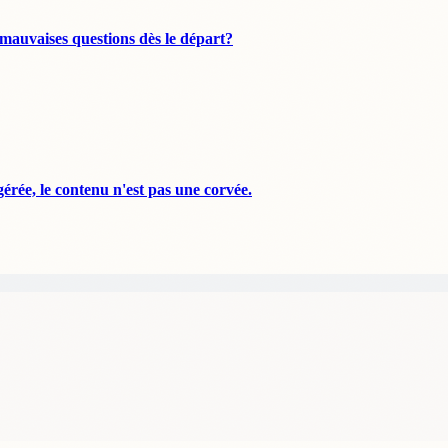
mauvaises questions dès le départ?
érée, le contenu n'est pas une corvée.