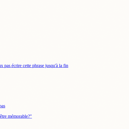
 pas écrire cette phrase jusqu'à la fin
pas
 être mémorable?"