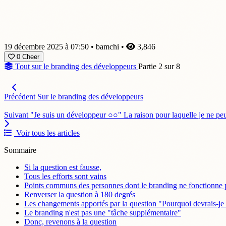
19 décembre 2025 à 07:50
•
bamchi
•
3,846
0
Cheer
Tout sur le branding des développeurs
Partie 2 sur 8
Précédent
Sur le branding des développeurs
Suivant
"Je suis un développeur ○○" La raison pour laquelle je ne peux
Voir tous les articles
Sommaire
Si la question est fausse,
Tous les efforts sont vains
Points communs des personnes dont le branding ne fonctionne 
Renverser la question à 180 degrés
Les changements apportés par la question "Pourquoi devrais-je
Le branding n'est pas une "tâche supplémentaire"
Donc, revenons à la question