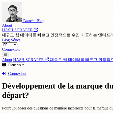
Bamchi Blog
About
HASH SCRAPER
대규모 웹 데이터를 빠르고 안정적으로 수집·가공하는 엔터프
Blog
Séries
Connexion
About
HASH SCRAPER
대규모 웹 데이터를 빠르고 안정적
Connexion
Développement de la marque du d
départ?
Pourquoi poser des questions de manière incorrecte pour la marque d