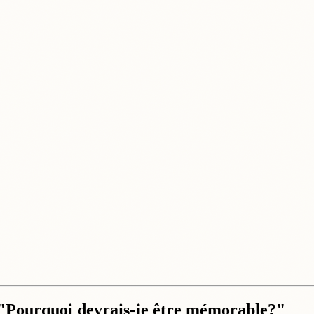
 "Pourquoi devrais-je être mémorable?"