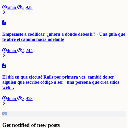
5min
3,928
Empezaste a codificar, ¿ahora a dónde debes ir? - Una guía que
te abre el camino hacia adelante
4min
4,244
El día en que ejecuté Rails por primera vez, cambié de ser
alguien que escribe código a ser "una persona que crea sitios
web".
4min
3,958
Get notified of new posts