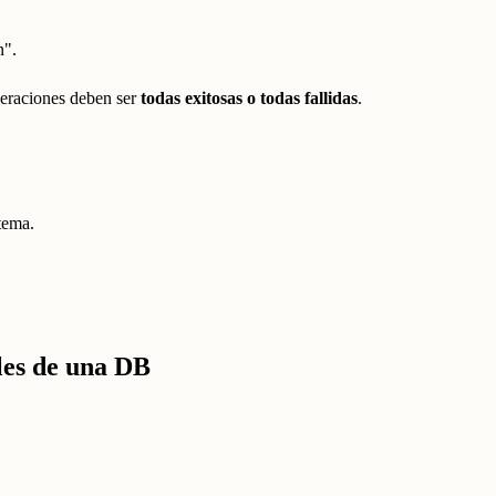
n".
peraciones deben ser
todas exitosas o todas fallidas
.
tema.
les de una DB