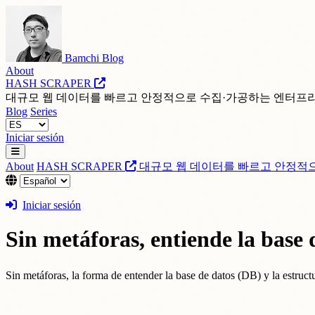
Bamchi Blog
About
HASH SCRAPER
대규모 웹 데이터를 빠르고 안정적으로 수집·가공하는 엔터프
Blog
Series
Iniciar sesión
About
HASH SCRAPER
대규모 웹 데이터를 빠르고 안정적
Iniciar sesión
Sin metáforas, entiende la base 
Sin metáforas, la forma de entender la base de datos (DB) y la estructur