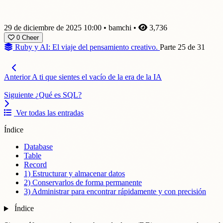
29 de diciembre de 2025 10:00
•
bamchi
•
3,736
0
Cheer
Ruby y AI: El viaje del pensamiento creativo.
Parte 25 de 31
Anterior
A ti que sientes el vacío de la era de la IA
Siguiente
¿Qué es SQL?
Ver todas las entradas
Índice
Database
Table
Record
1) Estructurar y almacenar datos
2) Conservarlos de forma permanente
3) Administrar para encontrar rápidamente y con precisión
Índice