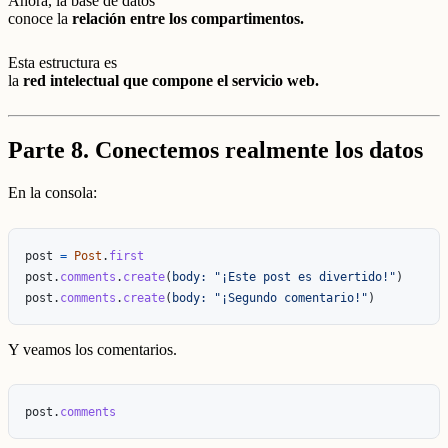
Ahora, la base de datos
conoce la
relación entre los compartimentos.
Esta estructura es
la
red intelectual que compone el servicio web.
Parte 8. Conectemos realmente los datos
En la consola:
post
=
Post
.
first
post
.
comments
.
create
(
body: 
"¡Este post es divertido!"
)
post
.
comments
.
create
(
body: 
"¡Segundo comentario!"
)
Y veamos los comentarios.
post
.
comments