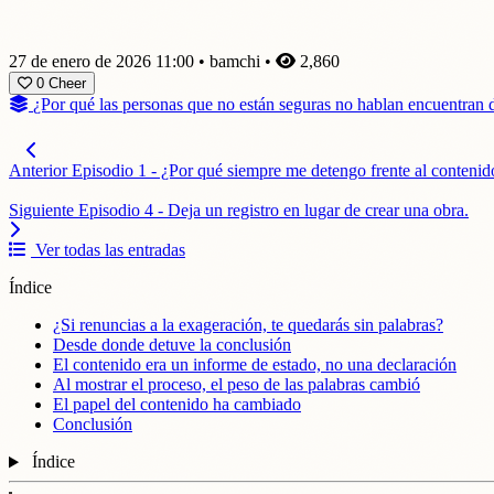
27 de enero de 2026 11:00
•
bamchi
•
2,860
0
Cheer
¿Por qué las personas que no están seguras no hablan encuentran di
Anterior
Episodio 1 - ¿Por qué siempre me detengo frente al contenid
Siguiente
Episodio 4 - Deja un registro en lugar de crear una obra.
Ver todas las entradas
Índice
¿Si renuncias a la exageración, te quedarás sin palabras?
Desde donde detuve la conclusión
El contenido era un informe de estado, no una declaración
Al mostrar el proceso, el peso de las palabras cambió
El papel del contenido ha cambiado
Conclusión
Índice