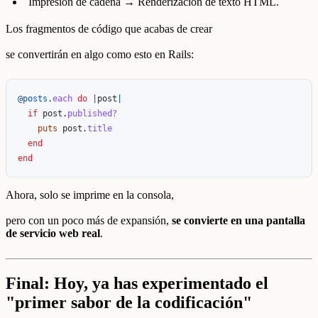
Impresión de cadena → Renderización de texto HTML.
Los fragmentos de código que acabas de crear
se convertirán en algo como esto en Rails:
@posts
.
each
do
|
post
|
if
post
.
published?
puts
post
.
title
end
end
Ahora, solo se imprime en la consola,
pero con un poco más de expansión,
se convierte en una pantalla
de servicio web real
.
Final: Hoy, ya has experimentado el
"primer sabor de la codificación"