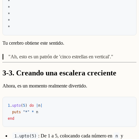
*

*

*

*

Tu cerebro obtiene este sentido.
"Ah, esto es un patrón de 'cinco estrellas en vertical'."
3-3. Creando una escalera creciente
Ahora, es un momento realmente divertido.
1
.
upto
(
5
)
do
|
n
|
puts
"*"
*
n
end
: De 1 a 5, colocando cada número en
y
1.upto(5)
n