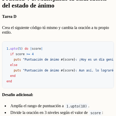
del estado de ánimo
Tarea D
Crea el siguiente código tú mismo y cambia la oración a tu propio
estilo.
1
.
upto
(
5
)
do
|
score
|
if
score
>=
4
puts
"Puntuación de ánimo 
#{
score
}
: ¡Hoy es un día genia
else
puts
"Puntuación de ánimo 
#{
score
}
: Aun así, lo lograré 
end
end
Desafío adicional:
Amplía el rango de puntuación a
.
1.upto(10)
Divide la oración en 3 niveles según el valor de
:
score