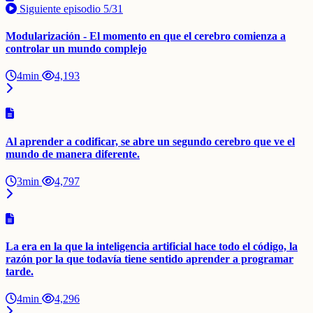
Siguiente episodio
5/31
Modularización - El momento en que el cerebro comienza a
controlar un mundo complejo
4min
4,193
Al aprender a codificar, se abre un segundo cerebro que ve el
mundo de manera diferente.
3min
4,797
La era en la que la inteligencia artificial hace todo el código, la
razón por la que todavía tiene sentido aprender a programar
tarde.
4min
4,296