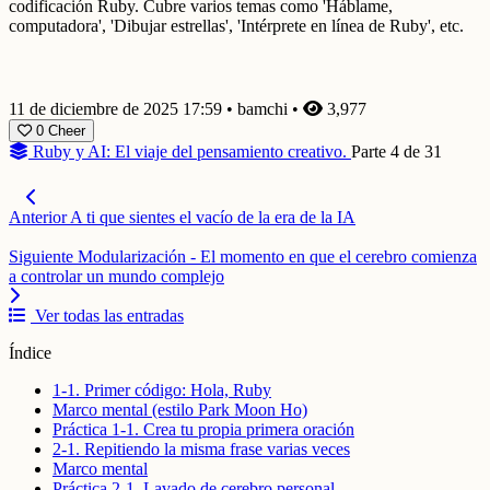
codificación Ruby. Cubre varios temas como 'Háblame,
computadora', 'Dibujar estrellas', 'Intérprete en línea de Ruby', etc.
11 de diciembre de 2025 17:59
•
bamchi
•
3,977
0
Cheer
Ruby y AI: El viaje del pensamiento creativo.
Parte 4 de 31
Anterior
A ti que sientes el vacío de la era de la IA
Siguiente
Modularización - El momento en que el cerebro comienza
a controlar un mundo complejo
Ver todas las entradas
Índice
1-1. Primer código: Hola, Ruby
Marco mental (estilo Park Moon Ho)
Práctica 1-1. Crea tu propia primera oración
2-1. Repitiendo la misma frase varias veces
Marco mental
Práctica 2-1. Lavado de cerebro personal