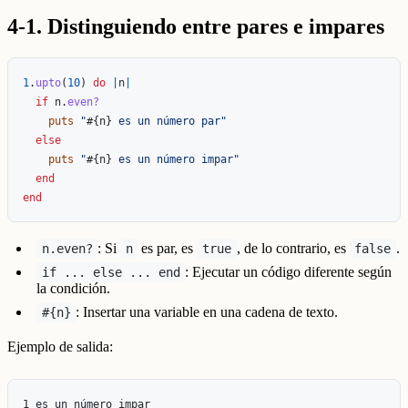
4-1. Distinguiendo entre pares e impares
1
.
upto
(
10
)
do
|
n
|
if
n
.
even?
puts
"
#{
n
}
 es un número par"
else
puts
"
#{
n
}
 es un número impar"
end
end
: Si
es par, es
, de lo contrario, es
.
n.even?
n
true
false
: Ejecutar un código diferente según
if ... else ... end
la condición.
: Insertar una variable en una cadena de texto.
#{n}
Ejemplo de salida:
1 es un número impar
