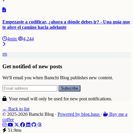
Empezaste a codificar, ¿ahora a dónde debes ir? - Una guía que
te abre el camino hacia adelante
4min
4,244
Get notified of new posts
We'll email you when Bamchi Blog publishes new content.
Your email will only be used for new post notifications.
← Back to list
© 2025-2026 Bamchi Blog
·
Powered by
blog
.haus
·
Buy me a
coffee
51.9ms