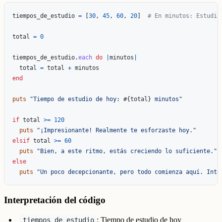
tiempos_de_estudio
=
[
30
,
45
,
60
,
20
]
# En minutos: Estudia
total
=
0
tiempos_de_estudio
.
each
do
|
minutos
|
total
=
total
+
minutos
end
puts
"Tiempo de estudio de hoy: 
#{
total
}
 minutos"
if
total
>=
120
puts
"¡Impresionante! Realmente te esforzaste hoy."
elsif
total
>=
60
puts
"Bien, a este ritmo, estás creciendo lo suficiente."
else
puts
"Un poco decepcionante, pero todo comienza aquí. Inte
Interpretación del código
: Tiempo de estudio de hoy
tiempos_de_estudio