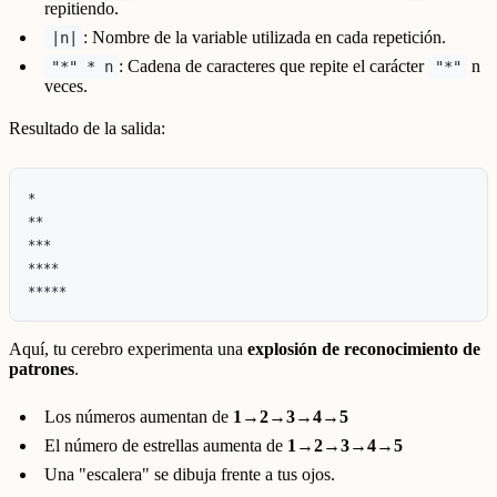
repitiendo.
: Nombre de la variable utilizada en cada repetición.
|n|
: Cadena de caracteres que repite el carácter
n
"*" * n
"*"
veces.
Resultado de la salida:
*

**

***

****

Aquí, tu cerebro experimenta una
explosión de reconocimiento de
patrones
.
Los números aumentan de
1→2→3→4→5
El número de estrellas aumenta de
1→2→3→4→5
Una "escalera" se dibuja frente a tus ojos.