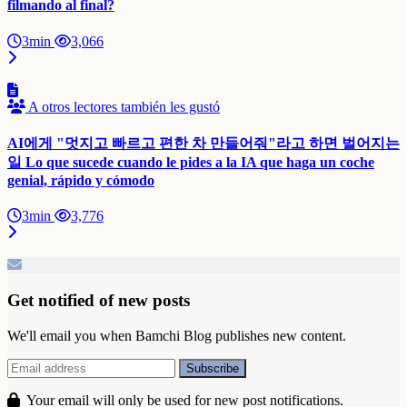
filmando al final?
3min
3,066
A otros lectores también les gustó
AI에게 "멋지고 빠르고 편한 차 만들어줘"라고 하면 벌어지는
일 Lo que sucede cuando le pides a la IA que haga un coche
genial, rápido y cómodo
3min
3,776
Get notified of new posts
We'll email you when Bamchi Blog publishes new content.
Your email will only be used for new post notifications.