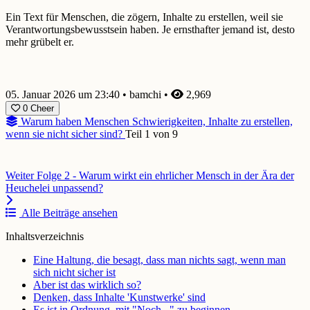
Ein Text für Menschen, die zögern, Inhalte zu erstellen, weil sie
Verantwortungsbewusstsein haben. Je ernsthafter jemand ist, desto
mehr grübelt er.
05. Januar 2026 um 23:40
•
bamchi
•
2,969
0
Cheer
Warum haben Menschen Schwierigkeiten, Inhalte zu erstellen,
wenn sie nicht sicher sind?
Teil 1 von 9
Weiter
Folge 2 - Warum wirkt ein ehrlicher Mensch in der Ära der
Heuchelei unpassend?
Alle Beiträge ansehen
Inhaltsverzeichnis
Eine Haltung, die besagt, dass man nichts sagt, wenn man
sich nicht sicher ist
Aber ist das wirklich so?
Denken, dass Inhalte 'Kunstwerke' sind
Es ist in Ordnung, mit "Noch..." zu beginnen