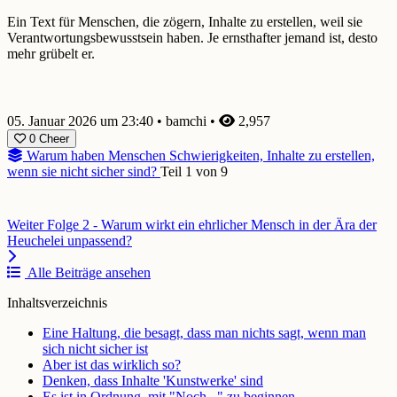
Ein Text für Menschen, die zögern, Inhalte zu erstellen, weil sie
Verantwortungsbewusstsein haben. Je ernsthafter jemand ist, desto
mehr grübelt er.
05. Januar 2026 um 23:40
•
bamchi
•
2,957
0
Cheer
Warum haben Menschen Schwierigkeiten, Inhalte zu erstellen,
wenn sie nicht sicher sind?
Teil 1 von 9
Weiter
Folge 2 - Warum wirkt ein ehrlicher Mensch in der Ära der
Heuchelei unpassend?
Alle Beiträge ansehen
Inhaltsverzeichnis
Eine Haltung, die besagt, dass man nichts sagt, wenn man
sich nicht sicher ist
Aber ist das wirklich so?
Denken, dass Inhalte 'Kunstwerke' sind
Es ist in Ordnung, mit "Noch..." zu beginnen